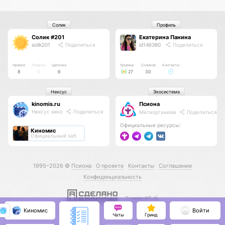
Солик
Профиль
Солик #201
Екатерина Панина
solik201
Поделиться
id146380
Поделиться
Нравки
Ответы
Цепочка
Уровень
Соликов
Контакты
8
0
6
27
30
Нексус
Экосистема
kinomis.ru
Псиона
Нексус кино
Поделиться
Метаорганизм
Поделиться
Официальные ресурсы:
Киномис
Официальный хаб
1995–2026 ©
Псиона
О проекте
Контакты
Соглашение
Конфиденциальность
С нами КО 🕉️
Киномис
Войти
Чаты
Гринд