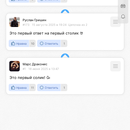
Руслан Гришин
#173
15 августа 2025 в 19:24
Цепочка из 2
Это первый ответ на первый столик 🤘
Нравка
10
Ответить
1
Марс Драконис
#1
18 июня 2025 в 13:47
Это первый солик! 🥳
Нравка
11
Ответить
1