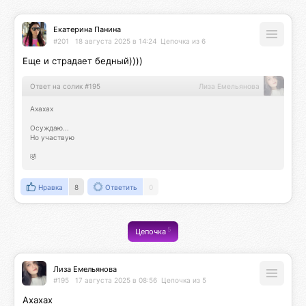
Екатерина Панина
#201
18 августа 2025 в 14:24
Цепочка из 6
Еще и страдает бедный))))
Ответ на солик #195
Лиза Емельянова
Ахахах

Осуждаю...

Но участвую

🤣
Нравка
8
Ответить
0
5
Цепочка
Лиза Емельянова
#195
17 августа 2025 в 08:56
Цепочка из 5
Ахахах
