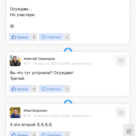
Осуждаю...

Но участвую

🤣
Нравка
8
Ответить
2
Алексей Свиридов
#177
16 августа 2025 в 04:45
Цепочка из 4
Вы что тут устроили? Осуждаю!

Третий.
Нравка
9
Ответить
2
Илья Борисюк
#176
16 августа 2025 в 04:28
Цепочка из 3
А это второй 💪💪💪💪
Нравка
9
Ответить
1