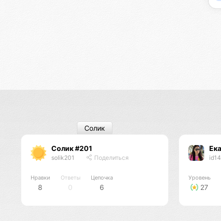
Солик
Солик #201
Ека
solik201
Поделиться
id1
Нравки
Ответы
Цепочка
Уровень
8
0
6
27