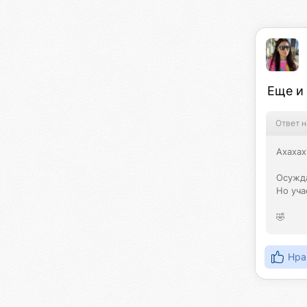
Еще и 
Ответ н
Ахахах

Осужда
Но уча
🤣
Нра