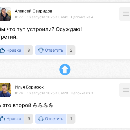
Алексей Свиридов
#177
16 августа 2025 в 04:45
Цепочка из 4
Вы что тут устроили? Осуждаю!

Третий.
Нравка
9
Ответить
2
Илья Борисюк
#176
16 августа 2025 в 04:28
Цепочка из 3
А это второй 💪💪💪💪
Нравка
9
Ответить
1