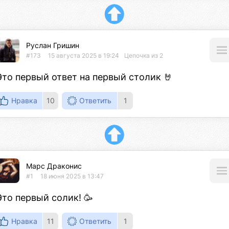
Руслан Гришин
#173
15 августа 2025 в 19:24
Цепочка из 2
Это первый ответ на первый столик 🤘
Нравка
10
Ответить
1
Марс Драконис
#1
18 июня 2025 в 13:47
Это первый солик! 🥳
Нравка
11
Ответить
1