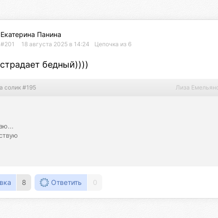
Екатерина Панина
#201
18 августа 2025 в 14:24
Цепочка из 6
страдает бедный))))
а солик #195
Лиза Емельян
ю...

ствую

вка
8
Ответить
0