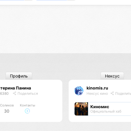
Профиль
Нексус
терина Панина
kinomis.ru
46380
Поделиться
Нексус кино
Поделит
Соликов
Контакты
Киномис
30
Официальный хаб