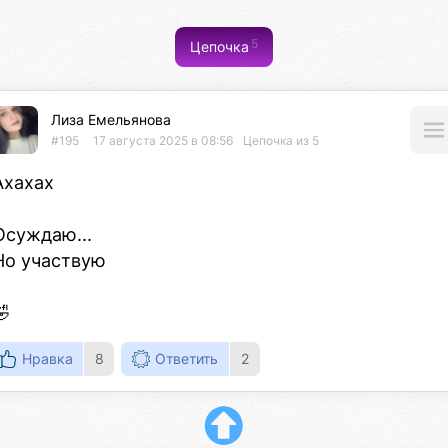
5
Цепочка
Лиза Емельянова
#195
17 августа 2025 в 08:56
Цепочка из 5
Ахахах

Осуждаю...

Но участвую

🤣
Нравка
8
Ответить
2