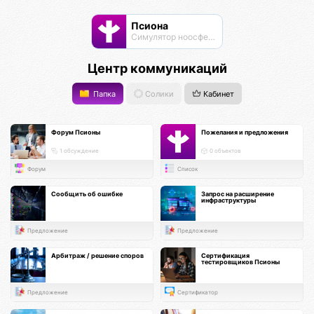
Псиона
Cимулятор ноосферы
Центр коммуникаций
Папка
Солики
Кабинет
Форум Псионы
Пожелания и предложения
1 обсуждение
0 объектов
Форум
Список
Сообщить об ошибке
Запрос на расширение
инфраструктуры
Предложение
Предложение
Арбитраж / решение споров
Сертификация
тестировщиков Псионы
Предложение
Сертификатор