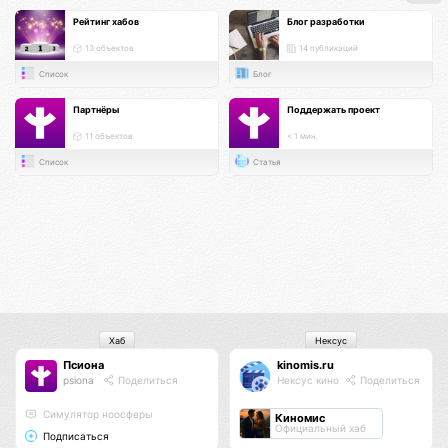
Рейтинг хабов
Блог разработки
13 объектов
14 публикаций
Список
Блог
Партнёры
Поддержать проект
11 объектов
< 1 мин.
Список
Статья
Хаб
Нексус
Псиона
kinomis.ru
psiona
Поделиться
Нексус кино
Поделиться
Cимулятор ноосферы
Киномис
Официальный хаб
Подписаться