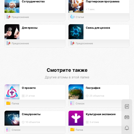
Сотрудничество
Партнерская программа
< 1 мин.
Предложение
Статья
Для прессы
Связь для циоков
Предложение
Предложение
Смотрите также
Другие атомы в этой папке
О проекте
География
21 атом
25 объектов
Папка
Список
Спецпроекты
Культурная экспансия
10 объектов
3 атома
Список
Папка