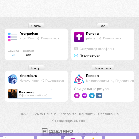
Список
Хаб
География
Псиона
atom1544
Поделиться
psiona
Поделиться
Cимулятор ноосферы
Элементы
Управляет
25
Хаб
Подписаться
Нексус
Экосистема
kinomis.ru
Псиона
Нексус кино
Поделиться
Метаорганизм
Поделиться
Официальные ресурсы:
Киномис
Официальный хаб
1995–2026 ©
Псиона
О проекте
Контакты
Соглашение
Конфиденциальность
С нами КО 🕉️