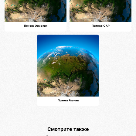
Псиона Эфиопия
Псиона ЮАР
Псиона Япония
Смотрите также