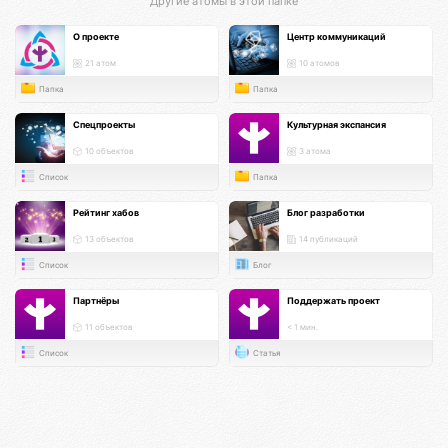
Другие атомы в этой папке
О проекте
Центр коммуникаций
21 атом
10 атомов
Папка
Папка
Спецпроекты
Культурная экспансия
10 объектов
3 атома
Список
Папка
Рейтинг хабов
Блог разработки
13 объектов
14 публикаций
Список
Блог
Партнёры
Поддержать проект
11 объектов
< 1 мин.
Список
Статья