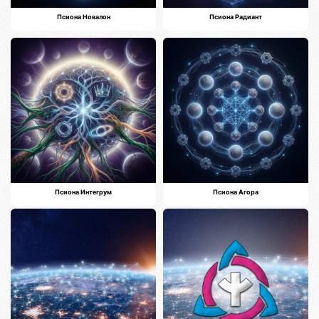
Псиона Новалон
Псиона Радиант
Псиона Интегрум
Псиона Агора