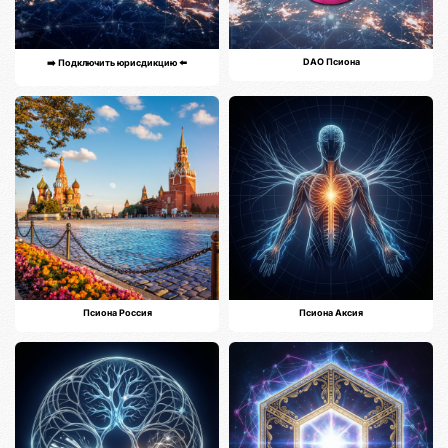
DAO Псиона
➡️ Подключить юрисдикцию ⬅️
Псиона Россия
Псиона Аксия