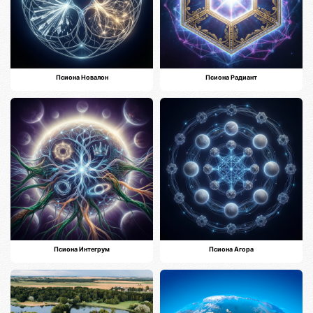
Псиона Новалон
Псиона Радиант
Псиона Интегрум
Псиона Агора