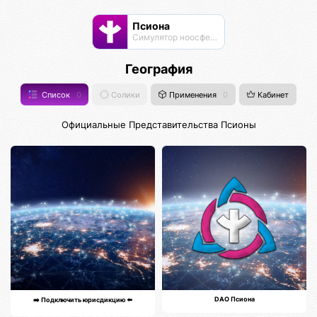
Псиона
Cимулятор ноосферы
География
Список
0
Солики
Применения
0
Кабинет
Официальные Представительства Псионы
DAO Псиона
➡️ Подключить юрисдикцию ⬅️