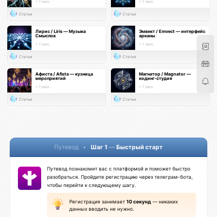
< 1 мин.
< 1 мин.
Статья
Статья
Лирис / Liris — Музыка
Эмвект / Emvect — интерфейс
Смыслов
арканы
< 1 мин.
< 1 мин.
Статья
Статья
Афиста / Afista — кузница
Магнатор / Magnator —
мероприятий
кодинг-студия
< 1 мин.
< 1 мин.
Статья
Статья
Путевод
•
Шаг 1
—
Быстрый старт
Путевод познакомит вас с платформой и поможет быстро
разобраться. Пройдите регистрацию через телеграм-бота,
чтобы перейти к следующему шагу.
Регистрация занимает
10 секунд
— никаких
данных вводить не нужно.