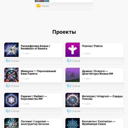
Папка
Проекты
Расшифровка Акаши /
Псиона / Psiona
Revelation of Akasha
< 1 мин.
< 1 мин.
Статья
Статья
Меморон — Персональный
Дракор / Dracore —
Банк Памяти
архитектура Живых ИИ
< 1 мин.
< 1 мин.
Статья
Статья
Радиант / Radiant —
Интегрум / Integrum — Сердце
Королевство ИИ
Псионы
< 1 мин.
< 1 мин.
Статья
Статья
Логомат / Logomat —
Контактон / Contacton —
конструктор логосов
Фреймворк Связи