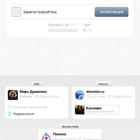
Зарегистрируйтесь
РЕГИСТРАЦИЯ
Прогресс: 0%
0 / 1
Шаг
1
/ 15
Хаб
Нексус
Марс Драконис
kinomis.ru
drakonis
Поделиться
Нексус кино
Поделиться
Инженер-архитектор
Киномис
Официальный хаб
Подписаться
Экосистема
Псиона
Метаорганизм
Поделиться