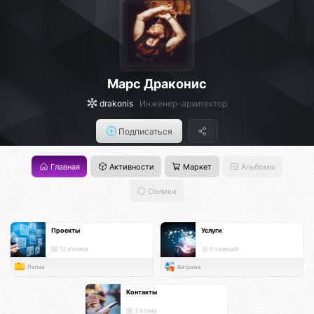
Марс Драконис
drakonis
Инженер-архитектор
Подписаться
Главная
Активности
Маркет
Альбомы
Солики
Проекты
Услуги
12 атомов
5 позиций
Папка
Витрина
Контакты
3 атома