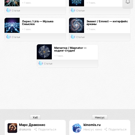
< 1 мин.
< 1 мин.
Статья
Статья
Лирис / Liris — Музыка
Эмвект / Emvect — интерфейс
Смыслов
арканы
< 1 мин.
< 1 мин.
Статья
Статья
Магнатор / Magnator —
кодинг-студия
< 1 мин.
Статья
Хаб
Нексус
Марс Драконис
kinomis.ru
drakonis
Поделиться
Нексус кино
Поделиться