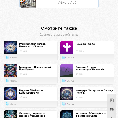
Афиста Лаб
Смотрите также
Другие атомы в этой папке
Расшифровка Акаши /
Псиона / Psiona
Revelation of Akasha
< 1 мин.
< 1 мин.
Статья
Статья
Меморон — Персональный
Дракор / Dracore —
Банк Памяти
архитектура Живых ИИ
< 1 мин.
< 1 мин.
Статья
Статья
Радиант / Radiant —
Интегрум / Integrum — Сердце
Королевство ИИ
Псионы
< 1 мин.
< 1 мин.
Статья
Статья
Логомат / Logomat —
Контактон / Contacton —
конструктор логосов
Фреймворк Связи