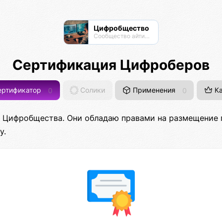
Цифробщество
Сообщество айтишников
Сертификация Цифроберов
ртификатор
0
Солики
Применения
0
Ка
ки Цифробщества. Они обладаю правами на размещение
у.