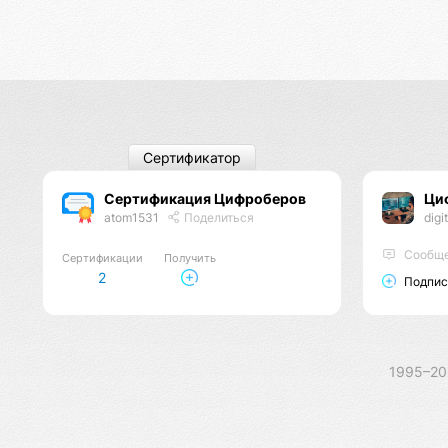
Сертификатор
Сертификация Цифроберов
Ци
atom1531
Поделиться
digi
Сообще
Сертификации
Получить
2
Подпис
1995–2