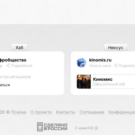
Хаб
Нексус
фробщество
kinomis.ru
ty
Поделиться
Нексус кино
Поделит
ство айтишников
Киномис
Официальный хаб
аться
026 ©
Псиона
О проекте
Контакты
Соглашение
Конфиденци
С нами КО 🕉️