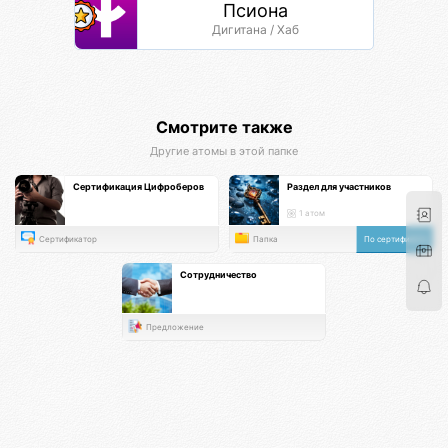
Псиона
Дигитана / Хаб
Смотрите также
Другие атомы в этой папке
Сертификация Цифроберов
Раздел для участников
1 атом
Сертификатор
Папка
По сертификату
Сотрудничество
Предложение