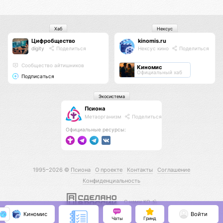
Хаб
Нексус
Цифробщество
kinomis.ru
digity
Поделиться
Нексус кино
Поделиться
Сообщество айтишников
Киномис
Официальный хаб
Подписаться
Экосистема
Псиона
Метаорганизм
Поделиться
Официальные ресурсы:
1995–2026 ©
Псиона
О проекте
Контакты
Соглашение
Конфиденциальность
С нами КО 🕉️
Киномис
Войти
Чаты
Гринд