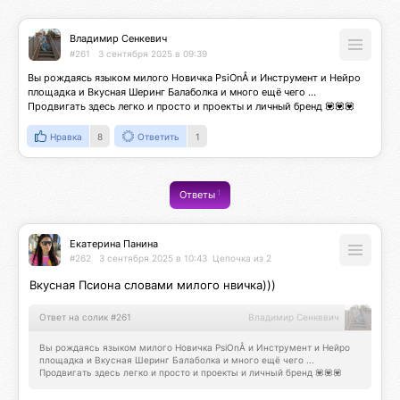
Владимир Сенкевич
#261
3 сентября 2025 в 09:39
Вы рождаясь языком милого Новичка PsiOnÅ и Инструмент и Нейро 
площадка и Вкусная Шеринг Балаболка и много ещё чего ... 
Продвигать здесь легко и просто и проекты и личный бренд 💟💟💟
Нравка
8
Ответить
1
1
Ответы
Екатерина Панина
#262
3 сентября 2025 в 10:43
Цепочка из 2
Вкусная Псиона словами милого нвичка)))
Ответ на солик #261
Владимир Сенкевич
Вы рождаясь языком милого Новичка PsiOnÅ и Инструмент и Нейро 
площадка и Вкусная Шеринг Балаболка и много ещё чего ... 
Продвигать здесь легко и просто и проекты и личный бренд 💟💟💟