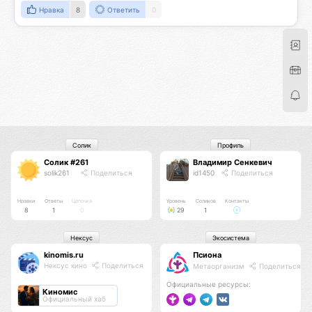
Нравка
8
Ответить
0
Солик
Профиль
Солик #261
Владимир Сенкевич
solik261
Поделиться
id1450
Поделиться
Нравки
Ответы
Цепочка
Уровень
Соликов
Контакты
8
1
0
29
1
Нексус
Экосистема
kinomis.ru
Псиона
Нексус кино
Поделиться
Метаорганизм
Поделиться
Официальные ресурсы:
Киномис
Официальный хаб