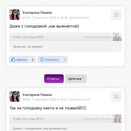
Екатерина Панина
#223
19 августа 2025 в 06:45
Цепочка из 9
Даже с голодовкой ,как выяняется))
Ответ на солик #209
Алексей Свиридов
Прям вот за любую?
Нравка
8
Ответить
1
1
8
Ответы
Цепочка
Екатерина Панина
#256
1 сентября 2025 в 10:03
Цепочка из 10
Так на голодовку никто и не позвал🤣🤦‍♀️
Ответ на солик #223
Екатерина Панина
Даже с голодовкой ,как выяняется))