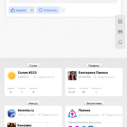
Нравка
8
Ответить
0
Солик
Профиль
Солик #223
Екатерина Панина
solik223
Поделиться
id146380
Поделиться
Нравки
Ответы
Цепочка
Уровень
Соликов
Контакты
8
1
9
27
30
Нексус
Экосистема
kinomis.ru
Псиона
Нексус кино
Поделиться
Метаорганизм
Поделиться
Официальные ресурсы:
Киномис