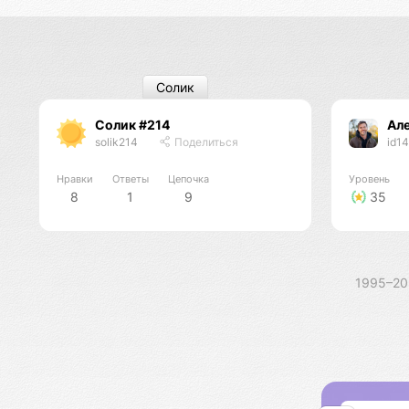
Солик
Солик #214
Ал
solik214
Поделиться
id1
Нравки
Ответы
Цепочка
Уровень
8
1
9
35
1995–2