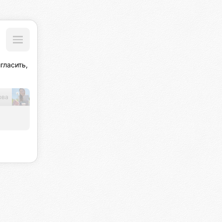
ласить, 
ова