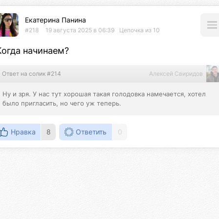
Екатерина Панина
#218
19 августа 2025 в 06:39
Цепочка из 10
Когда начинаем?
Ответ на солик #214
Алексей Свиридов
Ну и зря. У нас тут хорошая такая голодовка намечается, хотел 
было пригласить, но чего уж теперь.
Нравка
8
Ответить
0