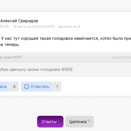
Алексей Свиридов
#214
19 августа 2025 в 04:00
Цепочка из 9
. У нас тут хорошая такая голодовка намечается, хотел было приг
уж теперь.
а солик #197
Мария Бок
юбую движуху кроме голодовки 🤣🤣🤣
вка
8
Ответить
1
1
8
Ответы
Цепочка