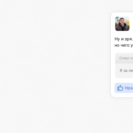
Ну и зря
но чего 
Ответ н
Я за л
Нра