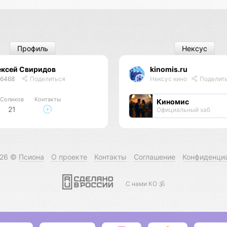
Профиль
Нексус
ексей Свиридов
kinomis.ru
46468
Поделиться
Нексус кино
Поделит
Соликов
Контакты
Киномис
21
Официальный хаб
026 ©
Псиона
О проекте
Контакты
Соглашение
Конфиденци
С нами КО 🕉️