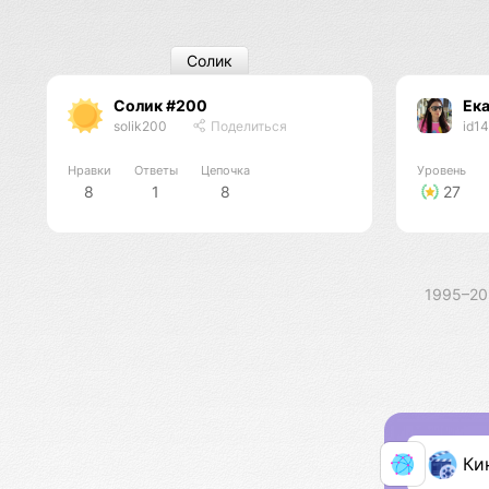
Солик
Солик #200
Ека
solik200
Поделиться
id1
Нравки
Ответы
Цепочка
Уровень
8
1
8
27
1995–2
Ки