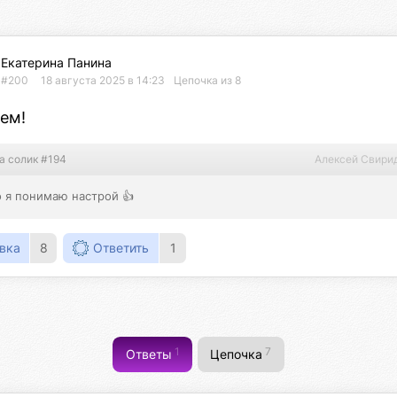
Екатерина Панина
#200
18 августа 2025 в 14:23
Цепочка из 8
чем!
а солик #194
Алексей Свири
о я понимаю настрой 👍
вка
8
Ответить
1
1
7
Ответы
Цепочка