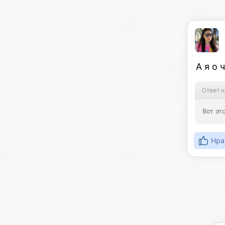
А я о 
Ответ н
Вот эт
Нра