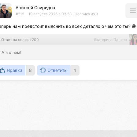
Алексей Свиридов
#212
19 августа 2025 в 03:58
Цепочка из 9
еперь нам предстоит выяснить во всех деталях о чем это ты? 😄
Ответ на солик #200
Екатерина Панина
А я о чем!
Нравка
8
Ответить
1