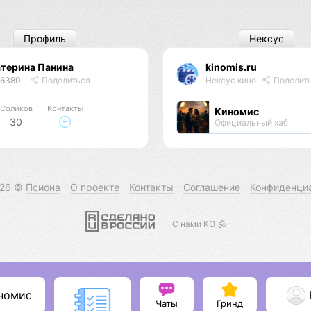
Профиль
Нексус
терина Панина
kinomis.ru
46380
Поделиться
Нексус кино
Поделит
Соликов
Контакты
Киномис
30
Официальный хаб
026 ©
Псиона
О проекте
Контакты
Соглашение
Конфиденци
С нами КО 🕉️
номис
Чаты
Гринд