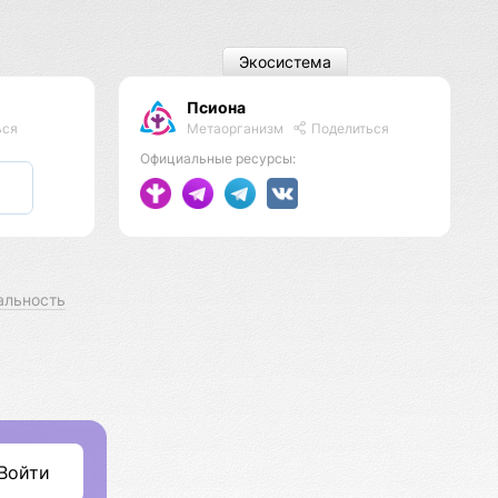
Экосистема
Псиона
Метаорганизм
Поделиться
ься
Официальные ресурсы:
альность
Войти