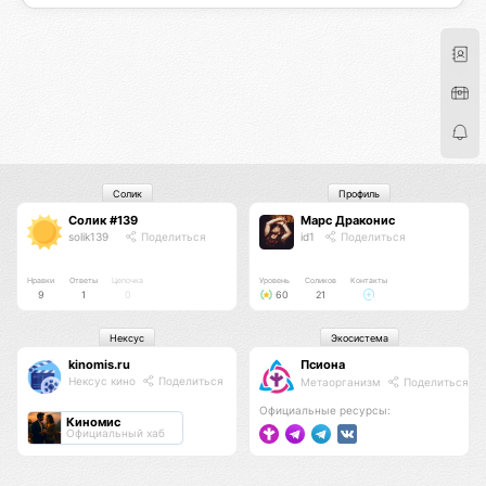
Солик
Профиль
Солик #139
Марс Драконис
solik139
Поделиться
id1
Поделиться
Нравки
Ответы
Цепочка
Уровень
Соликов
Контакты
9
1
0
60
21
Нексус
Экосистема
kinomis.ru
Псиона
Нексус кино
Поделиться
Метаорганизм
Поделиться
Официальные ресурсы:
Киномис
Официальный хаб