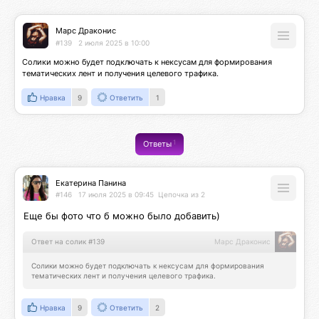
Марс Драконис
#139
2 июля 2025 в 10:00
Солики можно будет подключать к нексусам для формирования 
тематических лент и получения целевого трафика.
Нравка
9
Ответить
1
1
Ответы
Екатерина Панина
#146
17 июля 2025 в 09:45
Цепочка из 2
Еще бы фото что б можно было добавить)
Ответ на солик #139
Марс Драконис
Солики можно будет подключать к нексусам для формирования 
тематических лент и получения целевого трафика.
Нравка
9
Ответить
2