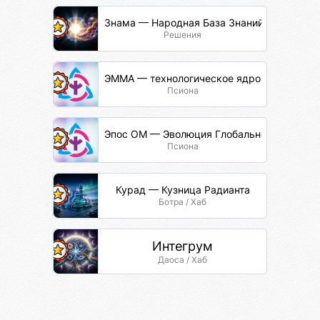
Знама — Народная База Знаний
Решения
ЭММА — технологическое ядро
Псиона
Эпос ОМ — Эволюция Глобальной Сети
Псиона
Курад — Кузница Радианта
Ботра / Хаб
Интегрум
Даоса / Хаб