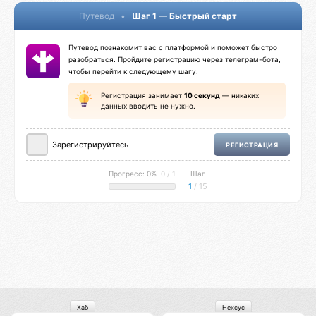
Путевод
•
Шаг 1
—
Быстрый старт
Путевод познакомит вас с платформой и поможет быстро
разобраться. Пройдите регистрацию через телеграм-бота,
чтобы перейти к следующему шагу.
Регистрация занимает
10 секунд
— никаких
данных вводить не нужно.
Зарегистрируйтесь
РЕГИСТРАЦИЯ
Прогресс: 0%
0 / 1
Шаг
1
/ 15
Хаб
Нексус