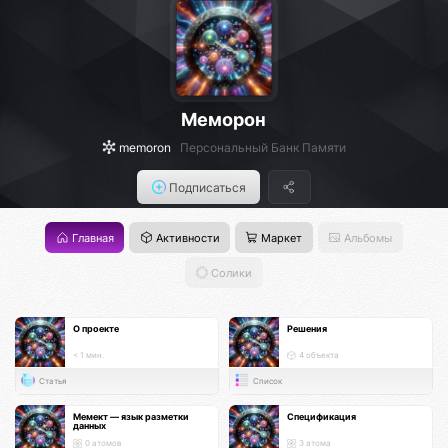
Меморон
memoron
Персональный Банк Памяти
Подписаться
Главная
Активности
Маркет
Альбомы
Солики
О проекте
Решения
< 1 мин.
4 объекта
Статья
Список
Мемект — язык разметки
Спецификация
данных
0 атомов
3 атома