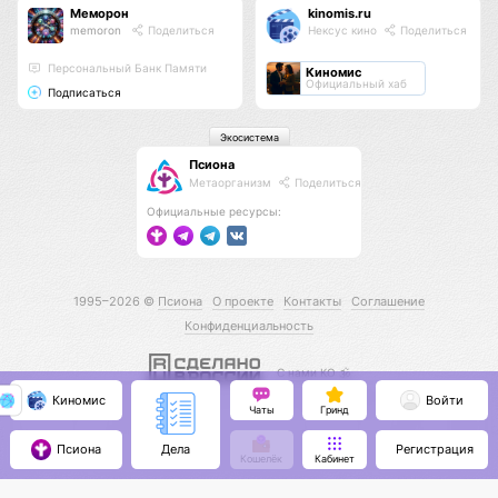
Меморон
kinomis.ru
memoron
Поделиться
Нексус кино
Поделиться
Персональный Банк Памяти
Киномис
Официальный хаб
Подписаться
Экосистема
Псиона
Метаорганизм
Поделиться
Официальные ресурсы:
1995–2026 ©
Псиона
О проекте
Контакты
Соглашение
Конфиденциальность
С нами КО 🕉️
Киномис
Войти
Чаты
Гринд
Псиона
Регистрация
Дела
Кошелёк
Кабинет