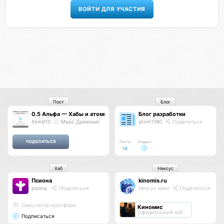
ВОЙТИ ДЛЯ УЧАСТИЯ
Пост
Блог
0.5 Альфа — Хабы и атомы
Блог разработки
item810
Марс Драконис
atom1180
Поделиться
Посты
Создать
14
Хаб
Нексус
Псиона
kinomis.ru
psiona
Поделиться
Нексус кино
Поделиться
Cимулятор ноосферы
Киномис
Официальный хаб
Подписаться