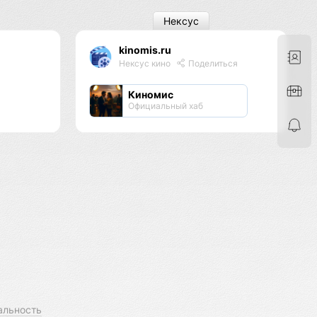
Нексус
kinomis.ru
я
Нексус кино
Поделиться
Киномис
Официальный хаб
альность