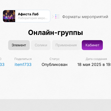
Афиста Лаб
Форматы мероприятий
Лаборатория мероприятий
Онлайн-группы
Элемент
Солики
Применения
Кабинет
D
Поделиться
Статус
Дата создания
33
item1733
Опубликован
18 мая 2025 в 19