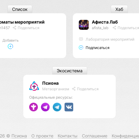
Список
Хаб
рматы мероприятий
Афиста Лаб
m1457
Поделиться
afista_lab
Поделитьс
Лаборатория мероприятий
Добавить
Подписаться
Экосистема
Псиона
Метаорганизм
Поделиться
Официальные ресурсы:
026 ©
Псиона
О проекте
Контакты
Соглашение
Конфиденци