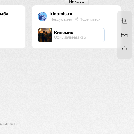
Нексус
имба
kinomis.ru
Нексус кино
Поделиться
Киномис
Официальный хаб
альность