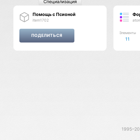
Специализация
Помощь с Псионой
Фо
item1702
ato
Элементы
11
1995–2