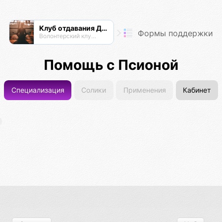
Клуб отдавания Даримба
Формы поддержки
Волонтерский клуб Псионы
Помощь с Псионой
Специализация
Солики
Применения
Кабинет