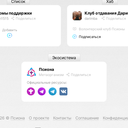
Список
Хаб
рмы поддержки
Клуб отдавания Дар
m1515
Поделиться
darimba
Поделиться
Волонтерский клуб Псионы
Добавить
Подписаться
Экосистема
Псиона
Метаорганизм
Поделиться
Официальные ресурсы:
026 ©
Псиона
О проекте
Контакты
Соглашение
Конфиденци