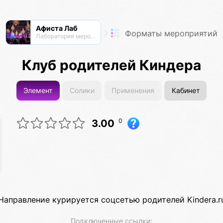
Афиста Лаб
Форматы мероприятий
Лаборатория мероприятий
Клуб родителей Киндера
Элемент
Солики
Применения
Кабинет
0
3.00
Направление курируется соцсетью родителей Kindera.r
Подключенные ссылки: