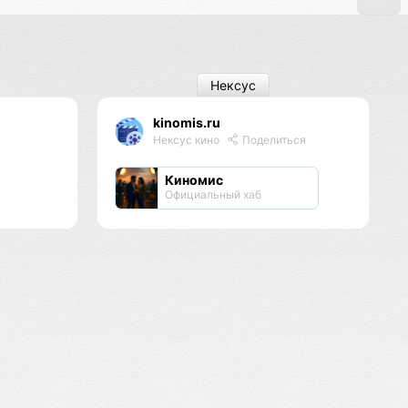
Нексус
kinomis.ru
я
Нексус кино
Поделиться
Киномис
Официальный хаб