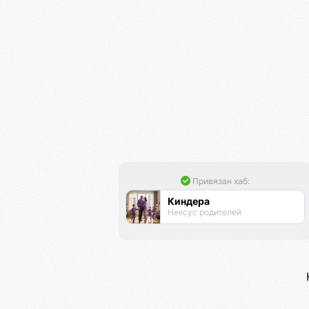
Привязан хаб:
Киндера
Нексус родителей