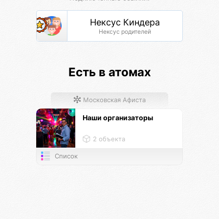
Нексус Киндера
Нексус родителей
Есть в атомах
Московская Афиста
Наши организаторы
2 объекта
Список