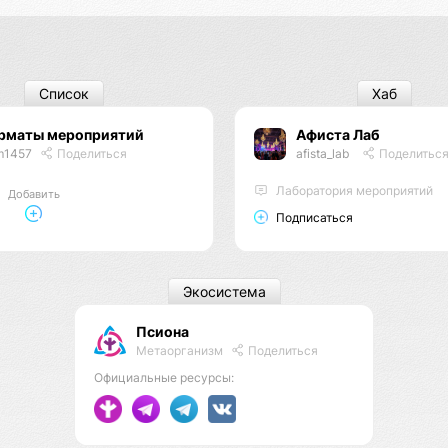
Список
Хаб
рматы мероприятий
Афиста Лаб
m1457
Поделиться
afista_lab
Поделитьс
Лаборатория мероприятий
Добавить
Подписаться
Экосистема
Псиона
Метаорганизм
Поделиться
Официальные ресурсы: