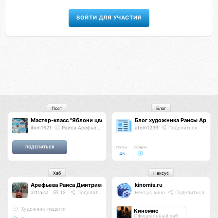
ВОЙТИ ДЛЯ УЧАСТИЯ
Пост
Блог
Мастер-класс "Яблони цвет"
Блог художника Раисы Арефь
item1621
Раиса Арефьева
atom1239
Поделиться
Посты
Создать
45
Хаб
Нексус
Арефьева Раиса Дмитриевна
kinomis.ru
artraisa
12
Поделиться
Нексус кино
Поделиться
Художник-педагог
Киномис
Официальный хаб