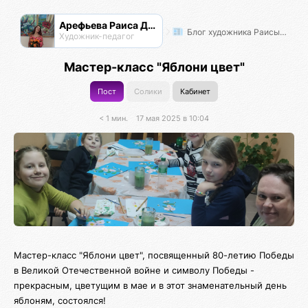
Арефьева Раиса Дмитриевна
Блог художника Раисы Арефьевой
Художник-педагог
Мастер-класс "Яблони цвет"
Пост
Солики
Кабинет
< 1 мин.
17 мая 2025 в 10:04
Мастер-класс "Яблони цвет", посвященный 80-летию Победы
в Великой Отечественной войне и символу Победы -
прекрасным, цветущим в мае и в этот знаменательный день
яблоням, состоялся!