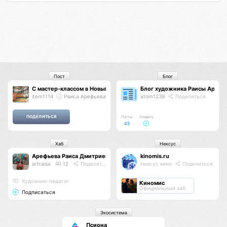
Пост
Блог
С мастер-классом в Новый 2025 год!
Блог художника Раисы Арефь
item1114
Раиса Арефьева
atom1239
Поделиться
Посты
Создать
45
Хаб
Нексус
Арефьева Раиса Дмитриевна
kinomis.ru
artraisa
12
Поделиться
Нексус кино
Поделиться
Художник-педагог
Киномис
Официальный хаб
Подписаться
Экосистема
Псиона