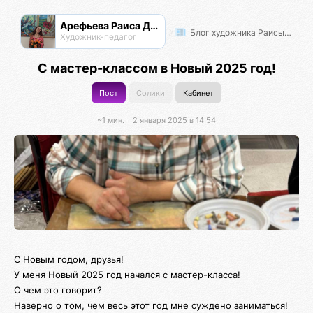
Арефьева Раиса Дмитриевна
Блог художника Раисы Арефьевой
Художник-педагог
С мастер-классом в Новый 2025 год!
Пост
Солики
Кабинет
~1 мин.
2 января 2025 в 14:54
С Новым годом, друзья!
У меня Новый 2025 год начался с мастер-класса!
О чем это говорит?
Наверно о том, чем весь этот год мне суждено заниматься!