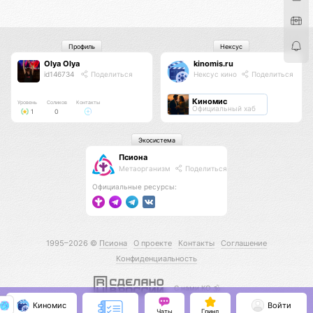
Профиль
Нексус
Olya Olya
kinomis.ru
id146734
Поделиться
Нексус кино
Поделиться
Киномис
Уровень
Соликов
Контакты
Официальный хаб
1
0
Экосистема
Псиона
Метаорганизм
Поделиться
Официальные ресурсы:
1995–2026 ©
Псиона
О проекте
Контакты
Соглашение
Конфиденциальность
С нами КО 🕉️
Киномис
Войти
Чаты
Гринд