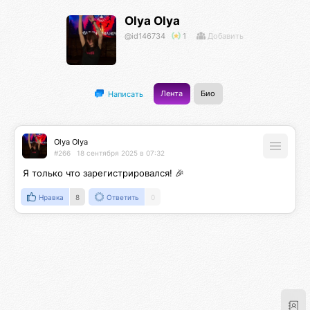
Olya Olya
@id146734
1
Добавить
Лента
Био
Написать
Olya Olya
#266
18 сентября 2025 в 07:32
Я только что зарегистрировался! 🎉
Нравка
8
Ответить
0