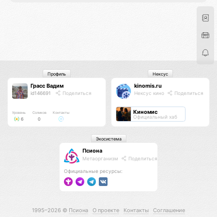
Профиль
Нексус
Грасс Вадим
kinomis.ru
id146691
Поделиться
Нексус кино
Поделиться
Киномис
Уровень
Соликов
Контакты
Официальный хаб
6
0
Экосистема
Псиона
Метаорганизм
Поделиться
Официальные ресурсы:
1995–2026 ©
Псиона
О проекте
Контакты
Соглашение