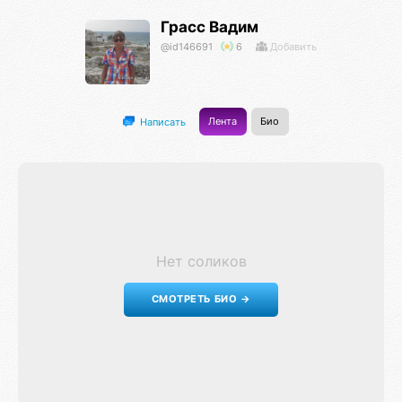
Грасс Вадим
@id146691
6
Добавить
Лента
Био
Написать
Нет соликов
СМОТРЕТЬ БИО →