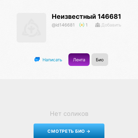
Неизвестный 146681
@id146681
1
Добавить
Лента
Био
Написать
Нет соликов
СМОТРЕТЬ БИО →