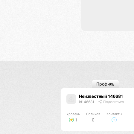
Профиль
Неизвестный 146681
id146681
Поделиться
Уровень
Соликов
Контакты
1
0