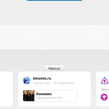
Нексус
kinomis.ru
Нексус кино
Поделиться
Офиц
Киномис
Официальный хаб