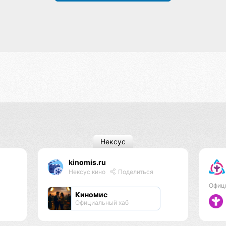
Нексус
kinomis.ru
Нексус кино
Поделиться
Офиц
Киномис
Официальный хаб