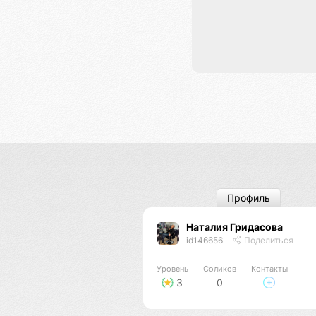
Профиль
Наталия Гридасова
id146656
Поделиться
Уровень
Соликов
Контакты
3
0