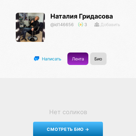
Наталия Гридасова
@id146656
3
Добавить
Лента
Био
Написать
Нет соликов
СМОТРЕТЬ БИО →