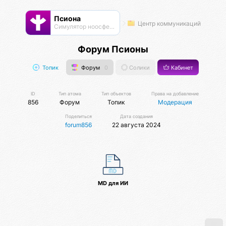
Псиона
Центр коммуникаций
Cимулятор ноосферы
Форум Псионы
Топик
Форум
0
Солики
Кабинет
ID
Тип атома
Тип объектов
Права на добавление
856
Форум
Топик
Модерация
Поделиться
Дата создания
forum856
22 августа 2024
MD для ИИ