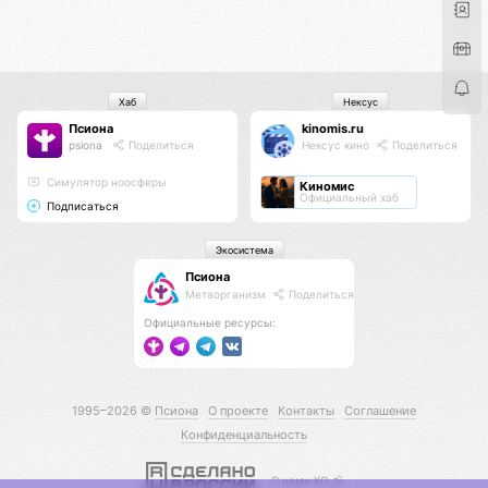
Хаб
Нексус
Псиона
kinomis.ru
psiona
Поделиться
Нексус кино
Поделиться
Cимулятор ноосферы
Киномис
Официальный хаб
Подписаться
Экосистема
Псиона
Метаорганизм
Поделиться
Официальные ресурсы:
1995–2026 ©
Псиона
О проекте
Контакты
Соглашение
Конфиденциальность
С нами КО 🕉️