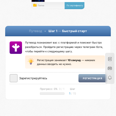
Папка
По сертификату
Путевод
•
Шаг 1
—
Быстрый старт
Путевод познакомит вас с платформой и поможет быстро
разобраться. Пройдите регистрацию через телеграм-бота,
чтобы перейти к следующему шагу.
Регистрация занимает
10 секунд
— никаких
данных вводить не нужно.
Зарегистрируйтесь
РЕГИСТРАЦИЯ
Прогресс: 0%
0 / 1
Шаг
1
/ 15