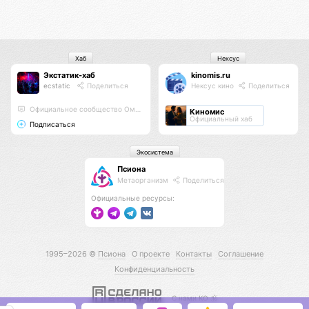
Хаб
Нексус
Экстатик-хаб
kinomis.ru
ecstatic
Поделиться
Нексус кино
Поделиться
Официальное сообщество Омисты
Киномис
Официальный хаб
Подписаться
Экосистема
Псиона
Метаорганизм
Поделиться
Официальные ресурсы:
1995–2026 ©
Псиона
О проекте
Контакты
Соглашение
Конфиденциальность
С нами КО 🕉️