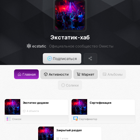
Экстатик-хаб
ecstatic
Официальное сообщество Омисты
Подписаться
Главная
Активности
Маркет
Альбомы
Солики
Экстатик-диджеи
Сертификация
4 объекта
Список
Сертификатор
Закрытый раздел
1 атом