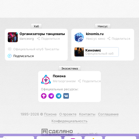
Хаб
Нексус
Организаторы танцевальных мероприятий
kinomis.ru
danceorg
Поделиться
Нексус кино
Поделиться
Официальный клуб Тансалты
Киномис
Официальный хаб
Подписаться
Экосистема
Псиона
Метаорганизм
Поделиться
Официальные ресурсы:
1995–2026 ©
Псиона
О проекте
Контакты
Соглашение
Конфиденциальность
С нами КО 🕉️