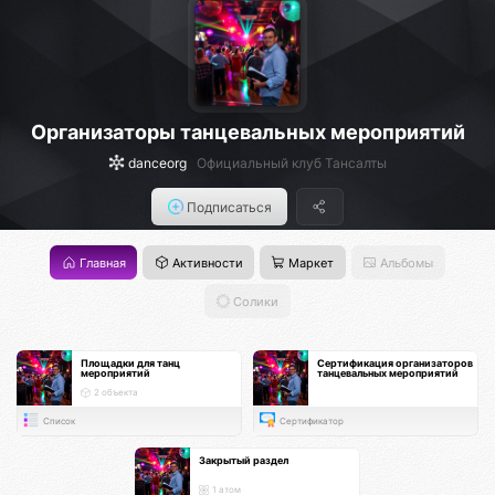
Организаторы танцевальных мероприятий
danceorg
Официальный клуб Тансалты
Подписаться
Главная
Активности
Маркет
Альбомы
Солики
Площадки для танц
Сертификация организаторов
мероприятий
танцевальных мероприятий
2 объекта
Список
Сертификатор
Закрытый раздел
1 атом