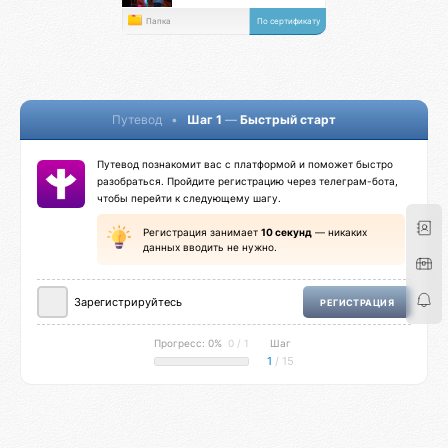
Папка
По сертификату
Путевод
•
Шаг 1
—
Быстрый старт
Путевод познакомит вас с платформой и поможет быстро
разобраться. Пройдите регистрацию через телеграм-бота,
чтобы перейти к следующему шагу.
Регистрация занимает
10 секунд
— никаких
данных вводить не нужно.
Зарегистрируйтесь
РЕГИСТРАЦИЯ
Прогресс: 0%
0 / 1
Шаг
1
/ 15