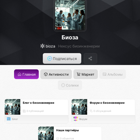
Биоза
bioza
Нексус биоинженерии
Подписаться
Главная
Активности
Маркет
Альбомы
Солики
Блог о биоинженерии
Форум о биоинженерии
0 публикаций
0 обсуждений
Блог
Форум
Наши партнёры
0 объектов