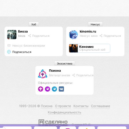
Хаб
Нексус
Биоза
kinomis.ru
bioza
Поделиться
Нексус кино
Поделиться
Нексус биоинженерии
Киномис
Официальный хаб
Подписаться
Экосистема
Псиона
Метаорганизм
Поделиться
Официальные ресурсы:
1995–2026 ©
Псиона
О проекте
Контакты
Соглашение
Конфиденциальность
С нами КО 🕉️