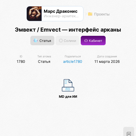
Марс Драконис
Проекты
Инженер-архитектор
Эмвект / Emvect — интерфейс арканы
Статья
Солики
Кабинет
ID
Тип атома
Поделиться
Дата создания
1780
Статья
article1780
11 марта 2026
MD для ИИ