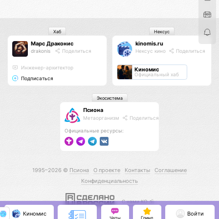
Хаб
Нексус
Марс Драконис
kinomis.ru
drakonis
Поделиться
Нексус кино
Поделиться
Инженер-архитектор
Киномис
Официальный хаб
Подписаться
Экосистема
Псиона
Метаорганизм
Поделиться
Официальные ресурсы:
1995–2026 ©
Псиона
О проекте
Контакты
Соглашение
Конфиденциальность
С нами КО 🕉️
Киномис
Войти
Чаты
Гринд