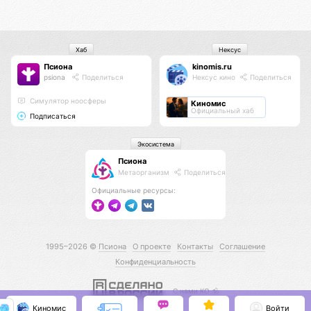
Хаб
Нексус
Псиона
kinomis.ru
psiona
Поделиться
Нексус кино
Поделиться
Cимулятор ноосферы
Киномис
Официальный хаб
Подписаться
Экосистема
Псиона
Метаорганизм
Поделиться
Официальные ресурсы:
1995–2026 ©
Псиона
О проекте
Контакты
Соглашение
Конфиденциальность
С нами КО 🕉️
Киномис
Войти