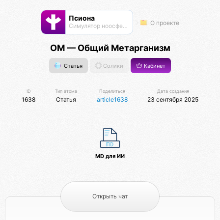
Псиона
О проекте
Cимулятор ноосферы
ОМ — Общий Метарганизм
Статья
Солики
Кабинет
ID
Тип атома
Поделиться
Дата создания
1638
Статья
article1638
23 сентября 2025
MD для ИИ
Открыть чат