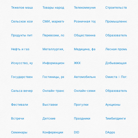
Тяжелое машиностроение
Товары народного потребления (непищевые)
Телекоммуникации, связь
Строительство, нед
Сельское хозяйство
СМИ, маркетинг, реклама, BTL, PR, дизайн, продюсирование
Розничная торговля
Промышленное обору
Продукты питания
Перевозки, логистика, склад, ВЭД
Общественная деятельность, партии, б
Образовательные у
Нефть и газ
Металлургия, металлообработка
Медицина, фармацевтика, аптеки
Лесная промышленно
Искусство, культура
Информационные технологии, системная интеграция, интер
ЖКХ
Добывающая отрас
Государственные организации
Гостиницы, рестораны, общепит, кейтеринг
Автомобильный бизнес
Омиста :: Погружен
Сальса вечеринка Тансалта
Онлайн-трансляции
Онлайн-семинары
Образовательные
Фестивали
Выставки
Прогулки
Аукционы
Встречи
Детские
Праздники
Тимбилдинги
Семинары
Конференции
DID
DApps