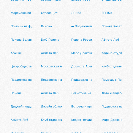
Марсианский
Стрелец A*
ЛП 167
ЛП 150
Помощь на фуршете
Псиона
➡️ Подключить юрисдикцию ⬅️
Псиона Казахстан
Псиона Беларусь
DAO Псиона
Псиона Россия
Афиста Лаб
Афишл!
Афиста Лаб
Марс Драконис
Кодинг-студия Магн
Цифробщество
Московская Афиста
Домиста Аренда
Клуб отдавания Дар
Поддержка на спорт-клубах
Поддержка на вебинарах
Поддержка на барбекю
Помощь с Псионой
Псиона
Афиста Лаб
Логистика на мероприятии
Фото и видеосъемка
Диджей поддержки
Дизайн обложек
Встреча и приём билетов
Поддержка на бекст
Афиста Лаб
Клуб отдавания Омиста
Кодинг-студия Магнатор
Марс Драконис