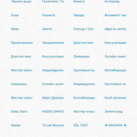
Чёрная дыра
Галактика / Галакт
Комета
Астероид
Луна
Планета
Звезда
Филамент (нить)
Марс
Земля
Солнце / Сол
Афиста-нетворкинг 
Проектирование цифрового продукта
Танцевальная вечеринка на теплоходе Dance Ship trip
Диагностика
Консультация
Диагностика
Консультация
Семинары
Онлайн-занятия
Мастер-классы
Индивидуальные занятия
Групповые занятия
Коллаборации с Оми
Семинары
Онлайн-занятия
Индивидуальные занятия
Групповые занятия
Мастер-классы
Марс Драконис
Коллаборации с Тансалтой
Клуб организаторов
Salsa Stars
INSIDE DANCE FESTIVAL
Мастер-классы
Зеленоград
Химки
12-ый Московский фестиваль сальсы
SOL FEST
★ BACHATA ★ STARS