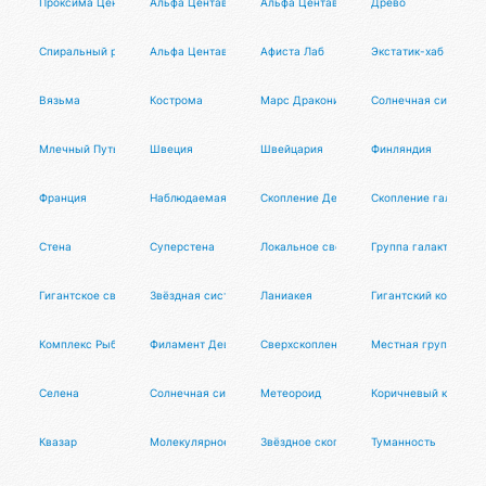
Проксима Центавра (Альфа Центавра C)
Альфа Центавра B (Толиман)
Альфа Центавра A (Ригель Кентаурус)
Древо
Спиральный рукав
Альфа Центавра
Афиста Лаб
Экстатик-хаб
Вязьма
Кострома
Марс Драконис
Солнечная система
Млечный Путь
Швеция
Швейцария
Финляндия
Франция
Наблюдаемая Вселенная
Скопление Девы
Скопление галактик
Стена
Суперстена
Локальное сверхскопление
Группа галактик
Гигантское сверхскопление
Звёздная система / Астрон
Ланиакея
Гигантский комплекс
Комплекс Рыб-Кита
Филамент Девы
Сверхскопление Девы
Местная группа
Селена
Солнечная система
Метеороид
Коричневый карлик
Квазар
Молекулярное облако
Звёздное скопление
Туманность