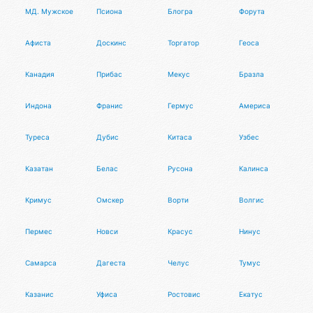
МД. Мужское движение
Псиона
Блогра
Форута
Афиста
Доскинс
Торгатор
Геоса
Канадия
Прибас
Мекус
Бразла
Индона
Франис
Гермус
Америса
Туреса
Дубис
Китаса
Узбес
Казатан
Белас
Русона
Калинса
Кримус
Омскер
Ворти
Волгис
Пермес
Новси
Красус
Нинус
Самарса
Дагеста
Челус
Тумус
Казанис
Уфиса
Ростовис
Екатус