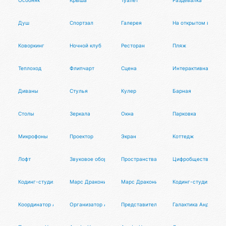
Особняк
Крыша
Туалет
Раздевалка
Душ
Спортзал
Галерея
На открытом воздух
Коворкинг
Ночной клуб
Ресторан
Пляж
Теплоход
Флипчарт
Сцена
Интерактивная доск
Диваны
Стулья
Кулер
Барная
Столы
Зеркала
Окна
Парковка
Микрофоны
Проектор
Экран
Коттедж
Лофт
Звуковое оборудование
Пространства Афиста
Цифробщество
Кодинг-студия Магнатор
Марс Драконис
Марс Драконис
Кодинг-студия Магн
Координатор Афиста
Организатор Афиста
Представительство Афиста
Галактика Андроме