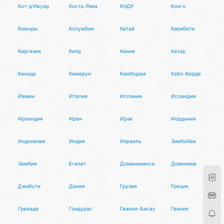
Кот-д’Ивуар
Коста-Рика
КНДР
Конго
Коморы
Колумбия
Китай
Кирибати
Киргизия
Кипр
Кения
Катар
Канада
Камерун
Камбоджа
Кабо-Верде
Йемен
Италия
Испания
Исландия
Ирландия
Иран
Ирак
Иордания
Индонезия
Индия
Израиль
Зимбабве
Замбия
Египет
Доминиканская Республика
Доминика
Джибути
Дания
Грузия
Греция
Гренада
Гондурас
Гвинея-Бисау
Гвинея