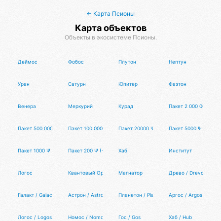
← Карта Псионы
Карта объектов
Объекты в экосистеме Псионы.
Деймос
Фобос
Плутон
Нептун
Уран
Сатурн
Юпитер
Фаэтон
Венера
Меркурий
Курад
Пакет 2 000 000 Ψ (-
Пакет 500 000 Ψ (-50%)
Пакет 100 000 Ψ (-45%)
Пакет 20000 Ψ (-40%)
Пакет 5000 Ψ (-30%)
Пакет 1000 Ψ (-20%)
Пакет 200 Ψ (-10%)
Хаб
Институт
Логос
Квантовый Организм
Магнатор
Древо / Drevo
Галакт / Galact
Астрон / Astron
Планетон / Planeton
Аргос / Argos
Логос / Logos
Номос / Nomos
Гос / Gos
Хаб / Hub