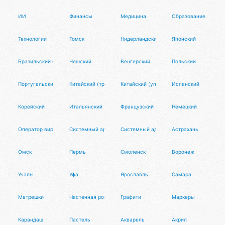
ИИ
Финансы
Медицина
Образование
Технологии
Томск
Нидерландский
Японский
Бразильский португальский
Чешский
Венгерский
Польский
Португальский
Китайский (трад.)
Китайский (упр.)
Испанский
Корейский
Итальянский
Французский
Немецкий
Оператор виртуальной метафизики в вакууме (ОВМ)
Системный архитектор
Системный администратор
Астрахань
Омск
Пермь
Смоленск
Воронеж
Учалы
Уфа
Ярославль
Самара
Матрешки
Настенная роспись
Графити
Маркеры
Карандаш
Пастель
Акварель
Акрил