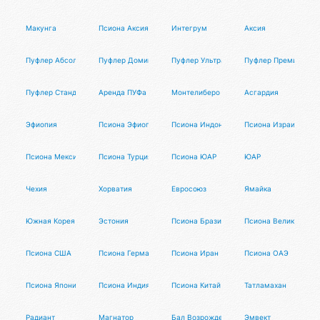
Макунга
Псиона Аксия
Интегрум
Аксия
Пуфлер Абсолют
Пуфлер Доминант
Пуфлер Ультра
Пуфлер Премиум
Пуфлер Стандарт
Аренда ПУФа
Монтелиберо
Асгардия
Эфиопия
Псиона Эфиопия
Псиона Индонезия
Псиона Израиль
Псиона Мексика
Псиона Турция
Псиона ЮАР
ЮАР
Чехия
Хорватия
Евросоюз
Ямайка
Южная Корея
Эстония
Псиона Бразилия
Псиона Великобрита
Псиона США
Псиона Германия
Псиона Иран
Псиона ОАЭ
Псиона Япония
Псиона Индия
Псиона Китай
Татламахан
Радиант
Магнатор
Бал Возрождение: расправь свои крыль
Эмвект