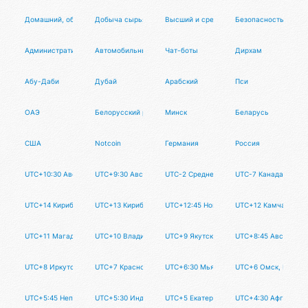
Домашний, обслуживающий персонал
Добыча сырья
Высший и средний менеджмент
Безопасность
Административный персонал
Автомобильный бизнес
Чат-боты
Дирхам
Абу-Даби
Дубай
Арабский
Пси
ОАЭ
Белорусский рубль
Минск
Беларусь
США
Notcoin
Германия
Россия
UTC+10:30 Австралия
UTC+9:30 Австралия
UTC-2 Среднеатлантическое время
UTC-7 Канада, США,
UTC+14 Кирибати (острова Лайн)
UTC+13 Кирибати, Самоа, Тонга
UTC+12:45 Новая Зеландия (архипелаг Ч
UTC+12 Камчатка
UTC+11 Магадан
UTC+10 Владивосток
UTC+9 Якутск
UTC+8:45 Австралия
UTC+8 Иркутск
UTC+7 Красноярск
UTC+6:30 Мьянма
UTC+6 Омск, Кыргы
UTC+5:45 Непал
UTC+5:30 Индия, Шри-Ланка
UTC+5 Екатеринбург, Казахстан
UTC+4:30 Афганиста