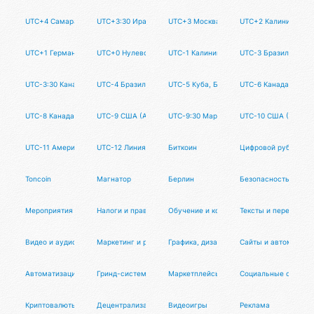
UTC+4 Самара, Грузия, ОАЭ
UTC+3:30 Иран
UTC+3 Москва, Белоруссия
UTC+2 Калининград,
UTC+1 Германия, Испания, Франция
UTC+0 Нулевой пояс, Великобритания
UTC-1 Калининград
UTC-3 Бразилия, Ар
UTC-3:30 Канада (Ньюфаундленд)
UTC-4 Бразилия, Канада
UTC-5 Куба, Бразилия
UTC-6 Канада, США,
UTC-8 Канада, США, Мексика
UTC-9 США (Аляска)
UTC-9:30 Маркизские острова (Франция)
UTC-10 США (Гавайи,
UTC-11 Американское Самоа, Ниуэ
UTC-12 Линия перемены даты
Биткоин
Цифровой рубль
Toncoin
Магнатор
Берлин
Безопасность
Мероприятия и кейтеринг
Налоги и право
Обучение и коучинг
Тексты и переводы
Видео и аудио
Маркетинг и реклама
Графика, дизайн, фото
Сайты и автоматиза
Автоматизация
Гринд-системы
Маркетплейсы
Социальные сети
Криптовалюты
Децентрализация
Видеоигры
Реклама