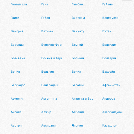
Гватемала
Гана
Гамбия
Гайана
Гаити
Габон
Вьетнам
Венесуэла
Венгрия
Ватикан
Вануату
Бутан
Бурунди
Буркина-Фасо
Бруней
Бразилия
Ботсвана
Босния и Герцеговина
Боливия
Болгария
Бенин
Бельгия
Белиз
Бахрейн
Барбадос
Бангладеш
Багамы
Афганистан
Армения
Аргентина
Антигуа и Барбуда
Андорра
Ангола
Алжир
Албания
Азербайджан
Австрия
Австралия
Япония
Казахстан