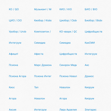
КО / QO
Музыкант / Musician
КИО / KIO
БИО / BIO
ЦИО / CIO
Киобор / Kiobor
Циобор / Ciobor
Биобор / Biobor
Уробор / Urobor
Композитон / Compositon
КО-кварк / QO-quark
Цифробщество
Интегрум
Симедиа
Симедиа
КакСМИ
Афишл!
Афиста
Цифробщество
Интегрум
Псиона
Марс Драконис
Синхрон Медия
Акс
Псиона Агора
Псиона Интегрум
Псиона Новалон
Дракос
Киос
Тал
Новалон
Киорум
Агора
Новалон
Агора
Киорум
Аксия
Интегрум
Лира Аурелия
Элитарис