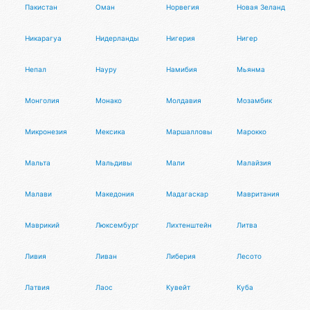
Пакистан
Оман
Норвегия
Новая Зеландия
Никарагуа
Нидерланды
Нигерия
Нигер
Непал
Науру
Намибия
Мьянма
Монголия
Монако
Молдавия
Мозамбик
Микронезия
Мексика
Маршалловы Острова
Марокко
Мальта
Мальдивы
Мали
Малайзия
Малави
Македония
Мадагаскар
Мавритания
Маврикий
Люксембург
Лихтенштейн
Литва
Ливия
Ливан
Либерия
Лесото
Латвия
Лаос
Кувейт
Куба