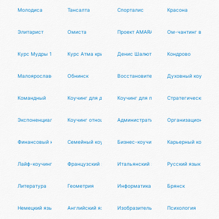
Молодиса
Тансалта
Спорталис
Красона
Элитарист
Омиста
Проект AMARAMETI
Ом-чантинг в Росси
Курс Мудры 1 уровня
Курс Атма крия йоги
Денис Шалюта
Кондрово
Малоярославец
Обнинск
Восстановительный коучинг
Духовный коучинг
Командный
Коучинг для детей
Коучинг для подростков
Стратегический коу
Экспоненциальный коучинг
Коучинг отношений
Административный коучинг
Организационный ко
Финансовый коучинг
Семейный коучинг
Бизнес-коучинг
Карьерный коучинг
Лайф-коучинг
Французский язык
Итальянский язык
Русский язык
Литература
Геометрия
Информатика
Брянск
Немецкий язык
Английский язык
Изобразительное искусство
Психология