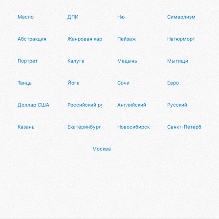
Масло
ДПИ
Ню
Символизм
Абстракция
Жанровая картина
Пейзаж
Натюрморт
Портрет
Калуга
Медынь
Мытищи
Танцы
Йога
Сочи
Евро
Доллар США
Российский рубль
Английский
Русский
Казань
Екатеринбург
Новосибирск
Санкт-Петербург
Москва