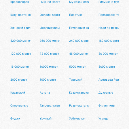
Красногорск
Нижний Новгород
Мужской стиль
Ритмика и музыкаль
Шоу-постановки
Онлайн-занятия
Пластика
Постановка танца
Женский стиль
Индивидуальные занятия
Групповые занятия
Идеи по развитию с
520 000 монет
360 000 монет
240 000 монет
180 000 монет
120 000 монет
72 000 монет
48 000 монет
30 000 монет
16 000 монет
10000 монет
5000 монет
3000 монет
2000 монет
1000 монет
Турецкий
Арефьева Раиса Дм
Казахский
Астана
Казахстанский тенге
Духовные
Спортивные
Танцевальные
Развлекательные
Филиппины
Фиджи
Уругвай
Узбекистан
Уганда