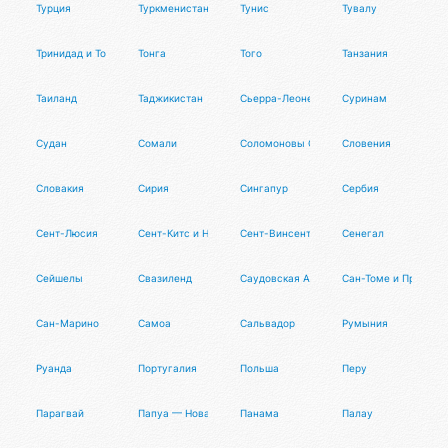
Турция
Туркменистан
Тунис
Тувалу
Тринидад и Тобаго
Тонга
Того
Танзания
Таиланд
Таджикистан
Сьерра-Леоне
Суринам
Судан
Сомали
Соломоновы Острова
Словения
Словакия
Сирия
Сингапур
Сербия
Сент-Люсия
Сент-Китс и Невис
Сент-Винсент и Гренадины
Сенегал
Сейшелы
Свазиленд
Саудовская Аравия
Сан-Томе и Принсип
Сан-Марино
Самоа
Сальвадор
Румыния
Руанда
Португалия
Польша
Перу
Парагвай
Папуа — Новая Гвинея
Панама
Палау