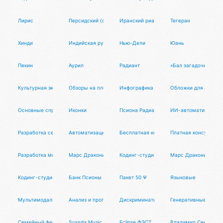
Лирис
Персидский (фарси)
Иранский риал
Тегеран
Хинди
Индийская рупия
Нью-Дели
Юань
Пекин
Аурил
Радиант
«Бал загадочных су
Культурная экспансия
Обзоры на площадках
Инфографика
Обложки для атомов
Основные справочники
Иконки
Псиона Радиант
ИИ-автоматизация
Разработка сервисов и систем автоматизации
Автоматизация экспертов и организаций
Бесплатная консультация
Платная консультац
Разработка мобильного приложения
Марс Драконис
Кодинг-студия Магнатор
Марс Драконис
Кодинг-студия Магнатор
Банк Псионы
Пакет 50 Ψ
Языковые
Мультимодальные
Анализ и прогнозирование
Дискриминативные
Генеративные
Семейный фестиваль МамаПати и Мамадо в Москве 2025
Suanda Music 500 "NEW REALITY"
Eclipse ФЭСТ
Владимир Сенкевич