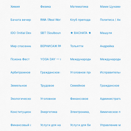
Химия
Физика
Математика
Мами Цунами
Бачата вечеринка Тансалта
RWA (Real World Assets)
Клуб преподавателей танцев
Политиса / Актуальн
IDO (Initial Dex Offering)
SBT (Soulbound Token)
★ BACHATA ★ STARS ★ PARTY ★
Машуля
Мир спасенный
ВЕРНИСАЖ РАБОТ ХУДОЖНИКОВ НА ТЕМУ «МИРНЫЙ АТОМ»
Тольятти
Андрейка
Псиона Фест
YOGA DAY — международный день йоги в России
Международное частное
Международное пуб
Арбитражное процессуальное
Гражданское процессуальное
Уголовное процессуальное
Исправительно-тру
Земельное
Трудовое
Семейное
Гражданское
Экологическое
Уголовное
Финансовое
Административное
Конституционное
Энергетика
Электроника, приборостроение, бытовая
Химическое произво
Финансовый сектор
Услуги для населения
Услуги для бизнеса
Управление многоп