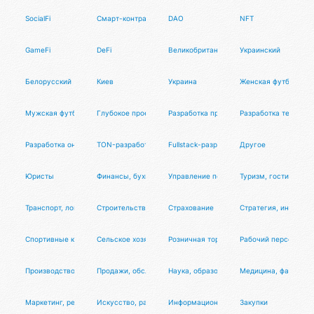
SocialFi
Смарт-контракты
DAO
NFT
GameFi
DeFi
Великобритания
Украинский
Белорусский
Киев
Украина
Женская футболка П
Мужская футболка Псиона
Глубокое проектирование и запуск ядра платформы
Разработка приложения для Битрикс24
Разработка телегра
Разработка онлайн-сервиса или системы автоматизации
TON-разработчик
Fullstack-разработчик
Другое
Юристы
Финансы, бухгалтерия
Управление персоналом, тренинги
Туризм, гостиницы,
Транспорт, логистика, перевозки
Строительство, недвижимость
Страхование
Стратегия, инвестиц
Спортивные клубы, фитнес, салоны красоты
Сельское хозяйство
Розничная торговля
Рабочий персонал
Производство, сервисное обслуживание
Продажи, обслуживание клиентов
Наука, образование
Медицина, фармаце
Маркетинг, реклама, PR
Искусство, развлечения, массмедиа
Информационные технологии
Закупки