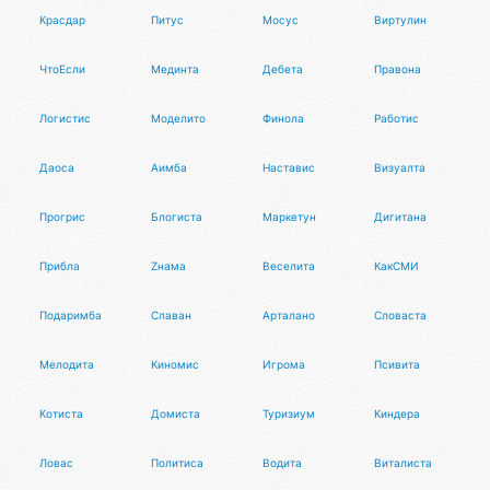
Красдар
Питус
Мосус
Виртулин
ЧтоЕсли
Мединта
Дебета
Правона
Логистис
Моделито
Финола
Работис
Даоса
Аимба
Наставис
Визуалта
Прогрис
Блогиста
Маркетун
Дигитана
Прибла
Zнама
Веселита
КакСМИ
Подаримба
Славан
Арталано
Словаста
Мелодита
Киномис
Игрома
Псивита
Котиста
Домиста
Туризиум
Киндера
Ловас
Политиса
Водита
Виталиста