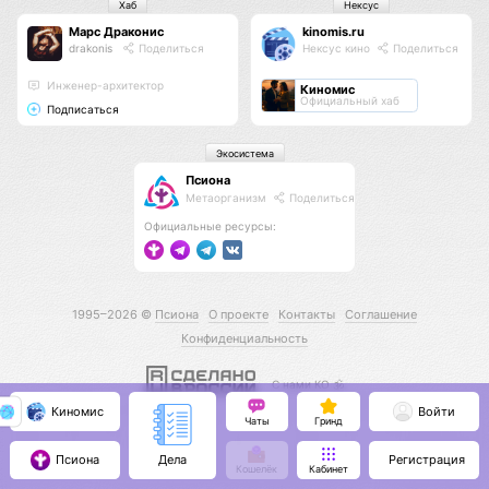
Хаб
Нексус
Марс Драконис
kinomis.ru
drakonis
Поделиться
Нексус кино
Поделиться
Инженер-архитектор
Киномис
Официальный хаб
Подписаться
Экосистема
Псиона
Метаорганизм
Поделиться
Официальные ресурсы:
1995–2026 ©
Псиона
О проекте
Контакты
Соглашение
Конфиденциальность
С нами КО 🕉️
Киномис
Войти
Чаты
Гринд
Псиона
Регистрация
Дела
Кошелёк
Кабинет